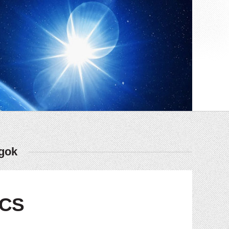
ágok
GCS