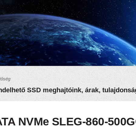
tőség
delhető SSD meghajtóink, árak, tulajdons
ATA NVMe SLEG-860-500