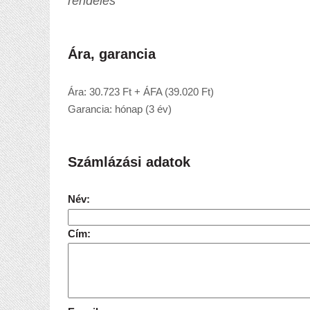
rendelés
Ára, garancia
Ára: 30.723 Ft + ÁFA (39.020 Ft)
Garancia: hónap (3 év)
Számlázási adatok
Név:
Cím: