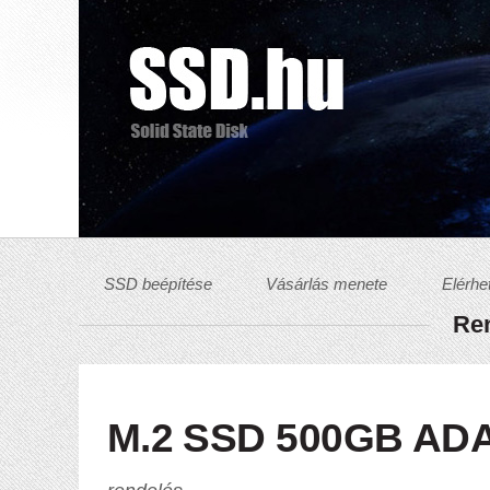
SSD beépítése
Vásárlás menete
Elérhe
Ren
M.2 SSD 500GB AD