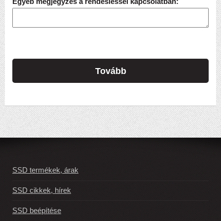
Egyéb megjegyzés a rendesléssel kapcsolatban:
Tovább
SSD termékek, árak
SSD cikkek, hírek
SSD beépítése