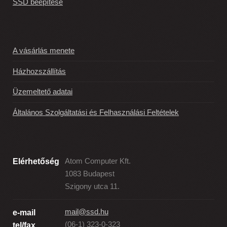
SSD beépítése
A vásárlás menete
Házhozszállítás
Üzemeltető adatai
Általános Szolgáltatási és Felhasználási Feltételek
Elérhetőség
Atom Computer Kft.
1083 Budapest
Szigony utca 11.
mail@ssd.hu
e-mail
(06-1) 323-0-323
tel/fax