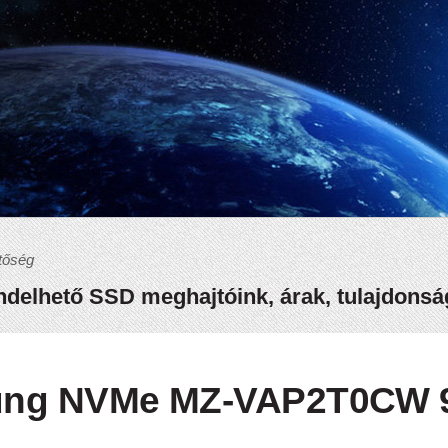
tőség
delhető SSD meghajtóink, árak, tulajdons
ung NVMe MZ-VAP2T0CW 