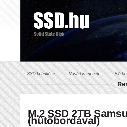
SSD beépítése
Vásárlás menete
Elérhe
Ren
M.2 SSD 2TB Sams
(hűtőbordával)