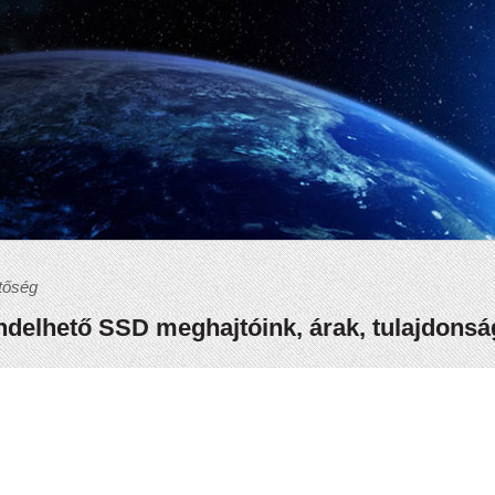
tőség
delhető SSD meghajtóink, árak, tulajdons